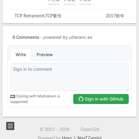
TCP Retransmit,TCP重传
2017新年
© 2013 –
2026
Dylan326
Powered by
Hexo
&
NexT.Gemini