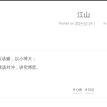
江山
Posted on
2024-02-24
In
应该赌，以小博大；
就该对冲，讲究博弈。
# 心情
# 日记