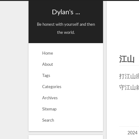
Dylan's ...
Be honest with yourself and then
the world.
Home
江山
About
Tags
打江山
Categories
守江山
Archives
Sitemap
Search
2024