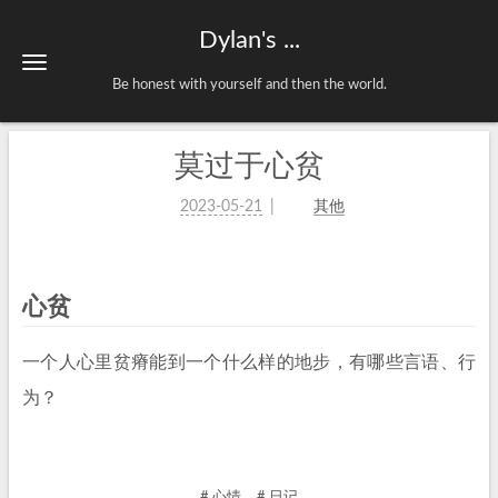
Dylan's ...
Be honest with yourself and then the world.
莫过于心贫
2023-05-21
其他
心贫
一个人心里贫瘠能到一个什么样的地步，有哪些言语、行
为？
# 心情
# 日记