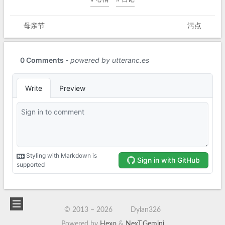
母亲节
污点
© 2013 –
2026
Dylan326
Powered by
Hexo
&
NexT.Gemini