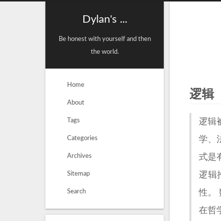
Dylan's ...
Be honest with yourself and then
the world.
Home
逻辑
About
Tags
逻辑
Categories
学、
Archives
式是
Sitemap
逻辑
Search
性。
在哲