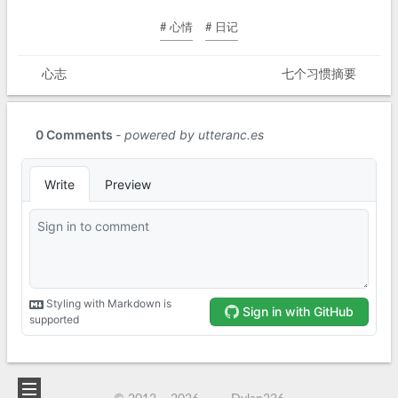
# 心情
# 日记
心志
七个习惯摘要