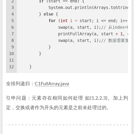
2
if
 (start == end) {
3
            System.out.println(Arrays.toString(
4
        } 
else
 {
5
for
 (
int
i
=
 start; i <= end; i++) 
6
                swap(a, start, i);
// 从index
7
                printFullArray(a, start + 
1
, en
8
                swap(a, start, i);
// 数据需要复
9
            }
10
        }
11
12
    }
全排列递归：
C1FullArray.java
引申问题：元素存在相同如何处理 如{1,2,2,3}。加上判
定，交换或者作为开头的元素是之前未处理过的。