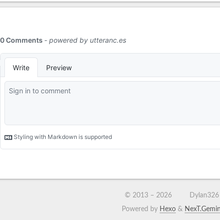
© 2013 –
2026
Dylan326
Powered by
Hexo
&
NexT.Gemin