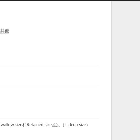
其他
Swallow size和Retained size区别（+ deep size）