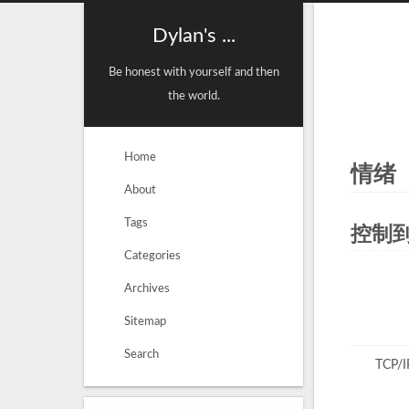
Dylan's ...
Be honest with yourself and then
the world.
Home
情绪
About
Tags
控制
Categories
Archives
Sitemap
Search
TCP